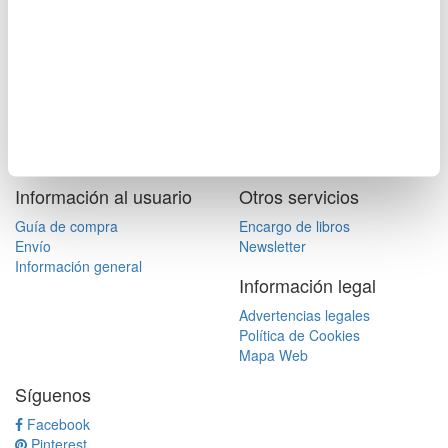
Añadir a la lista de deseos
Compartir
Tweet
Pinterest
Contacto
tienda.pedidos@
carmenthyssenmalaga.org
T. +34 952 211 934
Atención al cliente de 08:00 a 20:00
Catálogo B2B
Información al usuario
Otros servicios
Guía de compra
Encargo de libros
Envío
Newsletter
Información general
Información legal
Advertencias legales
Política de Cookies
Mapa Web
Síguenos
Facebook
Pinterest