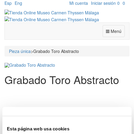
Esp
Eng
Mi cuenta
Iniciar sesión
0
0
Menú
Pieza única
>
Grabado Toro Abstracto
Grabado Toro Abstracto
Descubra la fuerza y el dinamismo del
toro de lidia
a través de la
visión única de
Ignacio Almeida Santolaria
. Este
grabado
de
edición limitada, titulado "Toro Esquemático", captura la esencia
del animal en un estilo
abstracto
y
expresionista
. Las
Esta página web usa cookies
pinceladas gestuales en
tinta negra
y
tonos sepias
definen la