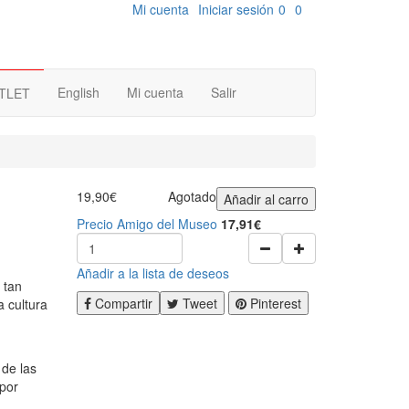
Mi cuenta
Iniciar sesión
0
0
English
Mi cuenta
Salir
TLET
19,90€
Agotado
Añadir al carro
Precio Amigo del Museo
17,91€
Añadir a la lista de deseos
 tan
Compartir
Tweet
Pinterest
a cultura
 de las
 por